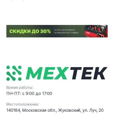
Время работы:
ПН-ПТ: с 9:00 до 17:00
Местоположение:
140184, Московская обл., Жуковский, ул. Луч, 20