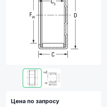
Цена по запросу