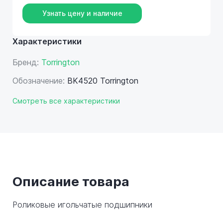
Узнать цену и наличие
Характеристики
Бренд:
Torrington
Обозначение:
BK4520 Torrington
Смотреть все характеристики
Описание товара
Роликовые игольчатые подшипники