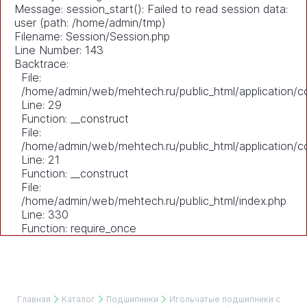
Message: session_start(): Failed to read session data:
user (path: /home/admin/tmp)
Filename: Session/Session.php
Line Number: 143
Backtrace:
File:
/home/admin/web/mehtech.ru/public_html/application/co
Line: 29
Function: __construct
File:
/home/admin/web/mehtech.ru/public_html/application/co
Line: 21
Function: __construct
File:
/home/admin/web/mehtech.ru/public_html/index.php
Line: 330
Function: require_once
Главная
Каталог
Подшипники
Игольчатые подшипники с