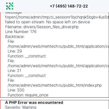
A PHP Error was encountered
+7 (495) 148-72-22
Severity: Warning
Message:
fopen(/home/admin/tmp/ci_sessionr1bjchqnjk5bgbv4us5df
failed to open stream: No space left on device
Filename: drivers/Session_files_driver.php
Line Number: 176
Backtrace:
File:
/home/admin/web/mehtech.ru/public_html/application/co
Line: 29
Function: __construct
File:
/home/admin/web/mehtech.ru/public_html/application/co
Line: 21
Function: __construct
File:
/home/admin/web/mehtech.ru/public_html/index.php
Line: 330
Function: require_once
A PHP Error was encountered
Severity: Warning