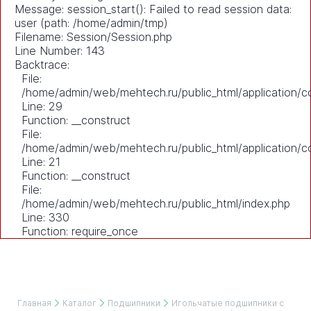
Message: session_start(): Failed to read session data:
user (path: /home/admin/tmp)
Filename: Session/Session.php
Line Number: 143
Backtrace:
File:
/home/admin/web/mehtech.ru/public_html/application/co
Line: 29
Function: __construct
File:
/home/admin/web/mehtech.ru/public_html/application/co
Line: 21
Function: __construct
File:
/home/admin/web/mehtech.ru/public_html/index.php
Line: 330
Function: require_once
Главная
Каталог
Подшипники
Игольчатые подшипники с