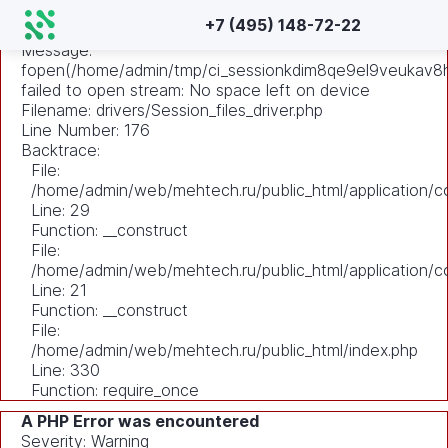
A PHP Error was encountered
+7 (495) 148-72-22
Severity: Warning
Message:
fopen(/home/admin/tmp/ci_sessionkdim8qe9el9veukav8h
failed to open stream: No space left on device
Filename: drivers/Session_files_driver.php
Line Number: 176
Backtrace:
File:
/home/admin/web/mehtech.ru/public_html/application/co
Line: 29
Function: __construct
File:
/home/admin/web/mehtech.ru/public_html/application/co
Line: 21
Function: __construct
File:
/home/admin/web/mehtech.ru/public_html/index.php
Line: 330
Function: require_once
A PHP Error was encountered
Severity: Warning