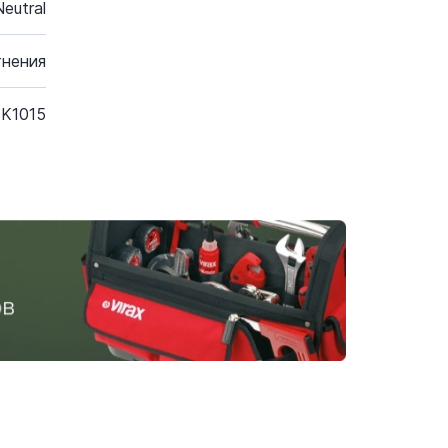
eutral
тнения
K1015