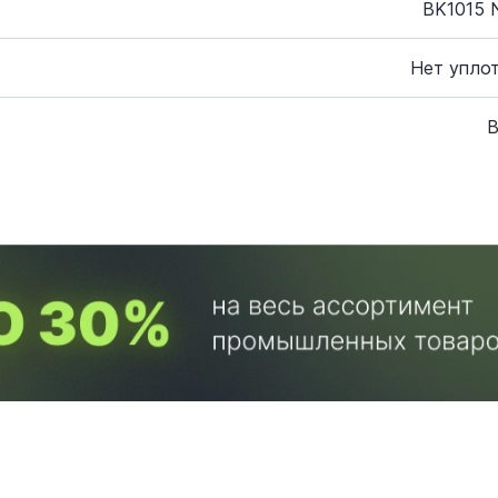
BK1015 N
Нет упло
B