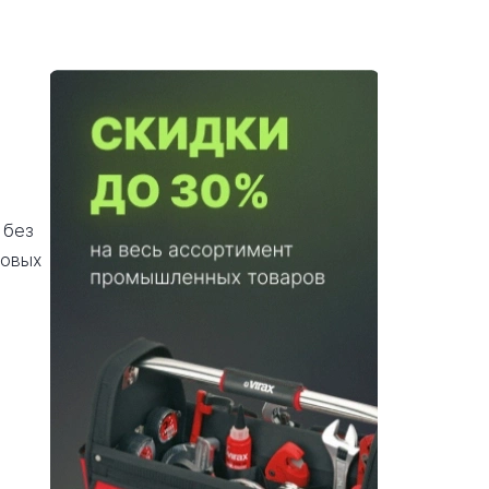
 без
довых