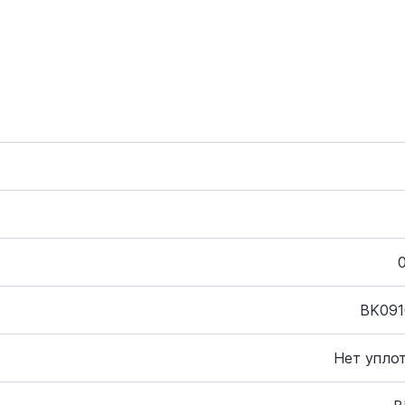
BK091
Нет упло