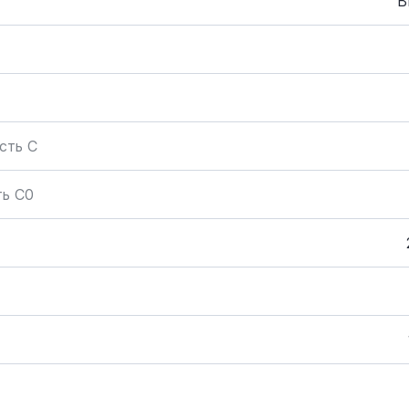
B
сть C
ть C0