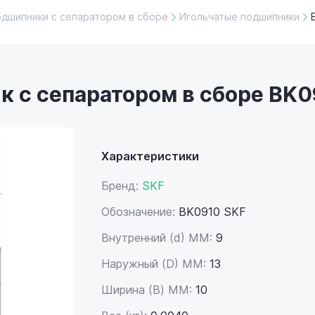
одшипники с сепаратором в сборе
Игольчатые подшипники
 с сепаратором в сборе BK0
Характеристики
Бренд:
SKF
Обозначение:
BK0910 SKF
Внутренний (d) ММ:
9
Наружный (D) ММ:
13
Ширина (B) MM:
10