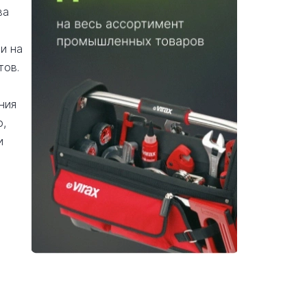
ва
и на
тов.
ния
ю,
и