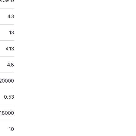
K0910
4.3
13
4.13
4.8
20000
0.53
18000
10