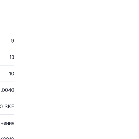
9
13
10
0.0040
0 SKF
тнения