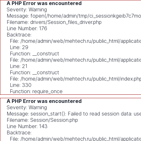
A PHP Error was encountered
Severity: Warning
Message: fopen(/home/admin/tmp/ci_sessionkgeib7c7mohk
Filename: drivers/Session_files_driver.php
Line Number: 176
Backtrace:
File: /home/admin/web/mehtech.ru/public_html/applicati
Line: 29
Function: __construct
File: /home/admin/web/mehtech.ru/public_html/applicati
Line: 21
Function: __construct
File: /home/admin/web/mehtech.ru/public_html/index.ph
Line: 330
Function: require_once
A PHP Error was encountered
Severity: Warning
Message: session_start(): Failed to read session data: u
Filename: Session/Session.php
Line Number: 143
Backtrace:
File: /home/admin/web/mehtech.ru/public_html/applicati