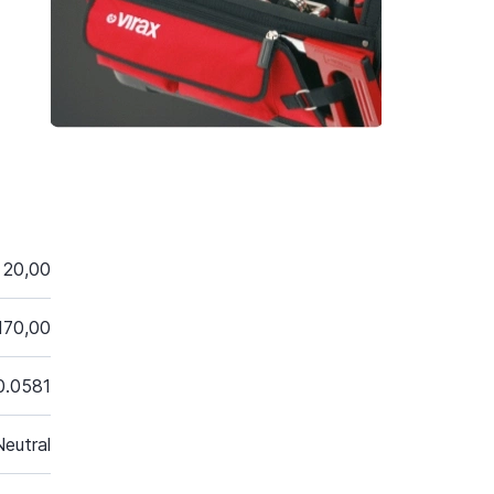
20,00
170,00
0.0581
eutral