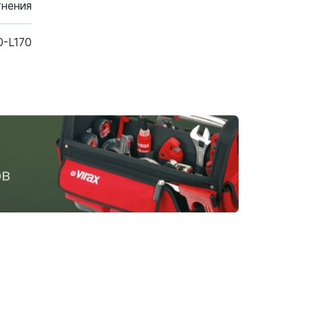
тнения
0-L170