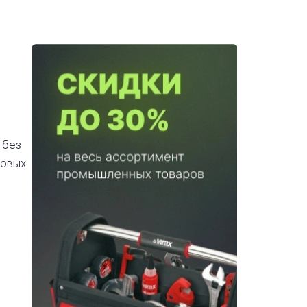
 без
довых