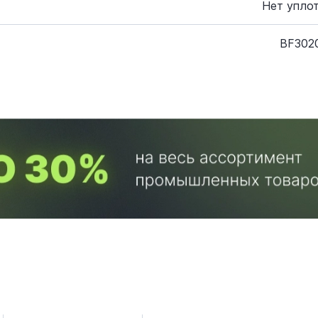
Нет упло
BF302