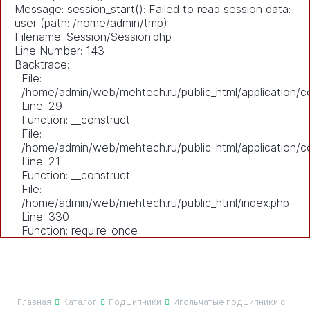
Message: session_start(): Failed to read session data:
user (path: /home/admin/tmp)
Filename: Session/Session.php
Line Number: 143
Backtrace:
File:
/home/admin/web/mehtech.ru/public_html/application/co
Line: 29
Function: __construct
File:
/home/admin/web/mehtech.ru/public_html/application/co
Line: 21
Function: __construct
File:
/home/admin/web/mehtech.ru/public_html/index.php
Line: 330
Function: require_once
Главная
Каталог
Подшипники
Игольчатые подшипники с