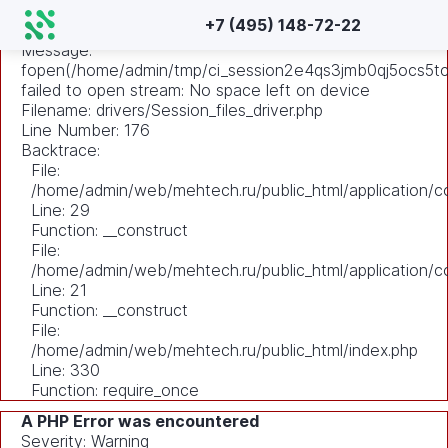
A PHP Error was encountered
+7 (495) 148-72-22
Severity: Warning
Message:
fopen(/home/admin/tmp/ci_session2e4qs3jmb0qj5ocs5tc
failed to open stream: No space left on device
Filename: drivers/Session_files_driver.php
Line Number: 176
Backtrace:
File:
/home/admin/web/mehtech.ru/public_html/application/co
Line: 29
Function: __construct
File:
/home/admin/web/mehtech.ru/public_html/application/co
Line: 21
Function: __construct
File:
/home/admin/web/mehtech.ru/public_html/index.php
Line: 330
Function: require_once
A PHP Error was encountered
Severity: Warning