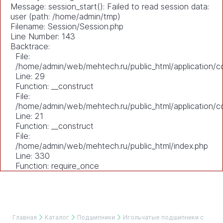
Message: session_start(): Failed to read session data:
user (path: /home/admin/tmp)
Filename: Session/Session.php
Line Number: 143
Backtrace:
File:
/home/admin/web/mehtech.ru/public_html/application/co
Line: 29
Function: __construct
File:
/home/admin/web/mehtech.ru/public_html/application/co
Line: 21
Function: __construct
File:
/home/admin/web/mehtech.ru/public_html/index.php
Line: 330
Function: require_once
Главная
Каталог
Подшипники
Игольчатые подшипники с