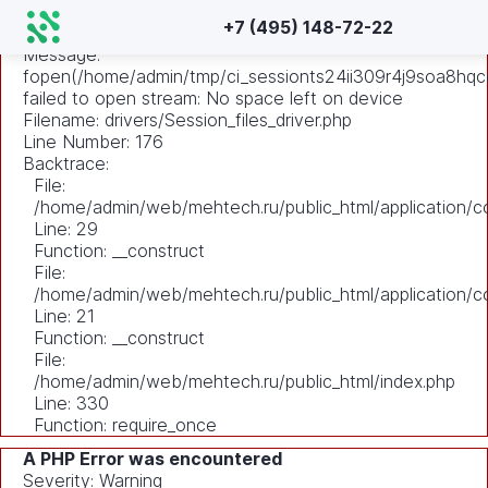
A PHP Error was encountered
+7 (495) 148-72-22
Severity: Warning
Message:
fopen(/home/admin/tmp/ci_sessionts24ii309r4j9soa8hq
failed to open stream: No space left on device
Filename: drivers/Session_files_driver.php
Line Number: 176
Backtrace:
File:
/home/admin/web/mehtech.ru/public_html/application/co
Line: 29
Function: __construct
File:
/home/admin/web/mehtech.ru/public_html/application/co
Line: 21
Function: __construct
File:
/home/admin/web/mehtech.ru/public_html/index.php
Line: 330
Function: require_once
A PHP Error was encountered
Severity: Warning