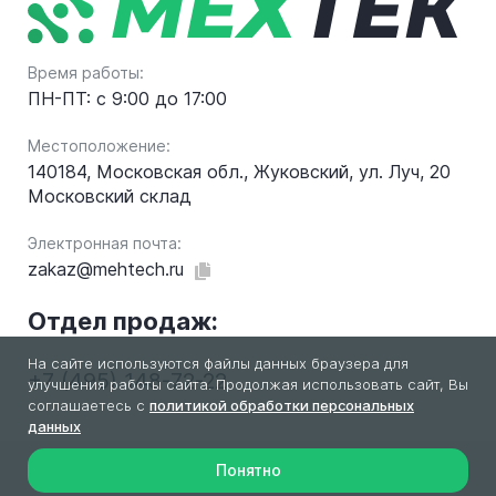
Время работы:
ПН-ПТ: с 9:00 до 17:00
Местоположение:
140184, Московская обл., Жуковский, ул. Луч, 20
Московский склад
Электронная почта:
zakaz@mehtech.ru
Отдел продаж:
На сайте используются файлы данных браузера для
+7 (495) 148-72-22
улучшения работы сайта. Продолжая использовать сайт, Вы
соглашаетесь с
политикой обработки персональных
данных
Понятно
2026 © МехТек. Все права защищены