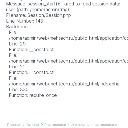
Message: session_start(): Failed to read session data:
user (path: /home/admin/tmp)
Filename: Session/Session.php
Line Number: 143
Backtrace:
File:
/home/admin/web/mehtech.ru/public_html/application/co
Line: 29
Function: __construct
File:
/home/admin/web/mehtech.ru/public_html/application/co
Line: 21
Function: __construct
File:
/home/admin/web/mehtech.ru/public_html/index.php
Line: 330
Function: require_once
Главная
Каталог
Подшипники
Игольчатые подшипники с