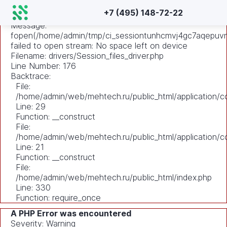
A PHP Error was encountered
+7 (495) 148-72-22
Severity: Warning
Message:
fopen(/home/admin/tmp/ci_sessiontunhcmvj4gc7aqepuvnk
failed to open stream: No space left on device
Filename: drivers/Session_files_driver.php
Line Number: 176
Backtrace:
File:
/home/admin/web/mehtech.ru/public_html/application/co
Line: 29
Function: __construct
File:
/home/admin/web/mehtech.ru/public_html/application/co
Line: 21
Function: __construct
File:
/home/admin/web/mehtech.ru/public_html/index.php
Line: 330
Function: require_once
A PHP Error was encountered
Severity: Warning