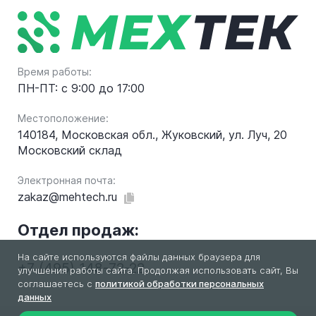
Время работы:
ПН-ПТ: с 9:00 до 17:00
Местоположение:
140184, Московская обл., Жуковский, ул. Луч, 20
Московский склад
Электронная почта:
zakaz@mehtech.ru
Отдел продаж:
На сайте используются файлы данных браузера для
+7 (495) 148-72-22
улучшения работы сайта. Продолжая использовать сайт, Вы
соглашаетесь с
политикой обработки персональных
данных