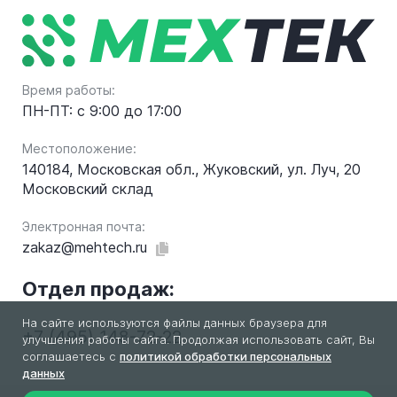
Время работы:
ПН-ПТ: с 9:00 до 17:00
Местоположение:
140184, Московская обл., Жуковский, ул. Луч, 20
Московский склад
Электронная почта:
zakaz@mehtech.ru
Отдел продаж:
На сайте используются файлы данных браузера для
+7 (495) 148-72-22
улучшения работы сайта. Продолжая использовать сайт, Вы
соглашаетесь с
политикой обработки персональных
данных