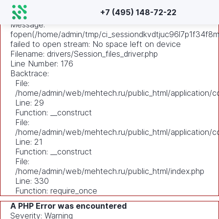
A PHP Error was encountered
+7 (495) 148-72-22
Severity: Warning
Message:
fopen(/home/admin/tmp/ci_sessiondkvdtjuc96l7p1f34f8mh
failed to open stream: No space left on device
Filename: drivers/Session_files_driver.php
Line Number: 176
Backtrace:
File:
/home/admin/web/mehtech.ru/public_html/application/co
Line: 29
Function: __construct
File:
/home/admin/web/mehtech.ru/public_html/application/co
Line: 21
Function: __construct
File:
/home/admin/web/mehtech.ru/public_html/index.php
Line: 330
Function: require_once
A PHP Error was encountered
Severity: Warning